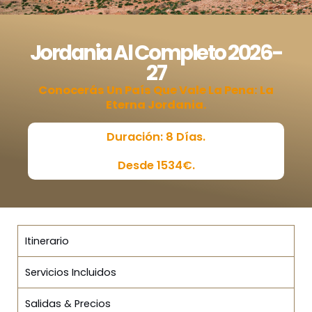
Jordania Al Completo 2026-
27
Conocerás Un País Que Vale La Pena: La
Eterna Jordania.
Duración: 8 Días.
Desde 1534€.
Itinerario
Servicios Incluidos
Salidas & Precios