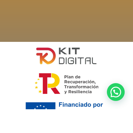
Viajes Mythos se ha comprometido a hacer accesible su sitio web, de