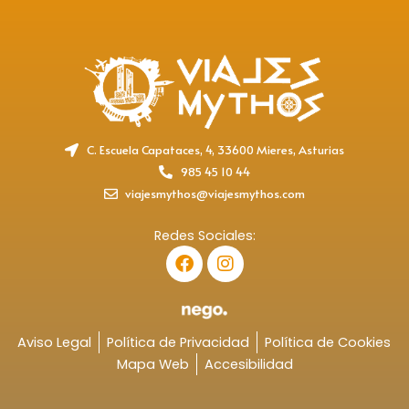
C. Escuela Capataces, 4, 33600 Mieres, Asturias
985 45 10 44
viajesmythos@viajesmythos.com
Redes Sociales:
F
I
a
n
c
s
e
t
b
a
o
g
Aviso Legal
Política de Privacidad
Política de Cookies
o
r
Mapa Web
Accesibilidad
k
a
m