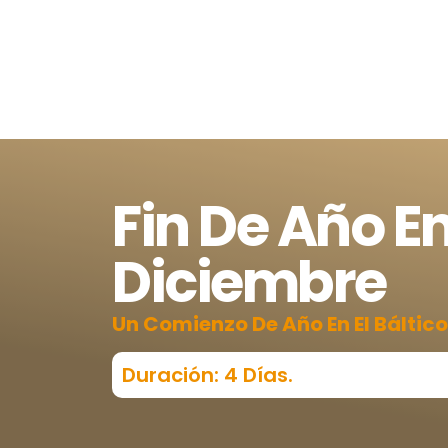
Fin De Año En
Diciembre
Un Comienzo De Año En El Báltico
Duración: 4 Días.