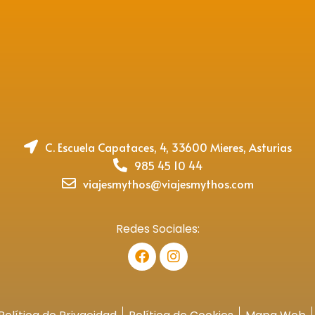
C. Escuela Capataces, 4, 33600 Mieres, Asturias
985 45 10 44
viajesmythos@viajesmythos.com
Redes Sociales:
F
I
a
n
c
s
e
t
b
a