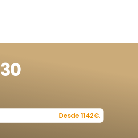
 30
Desde 1142€.