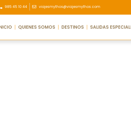
985 45 10 44
viajesmythos@viajesmythos.com
INICIO
QUIENES SOMOS
DESTINOS
SALIDAS ESPECIAL