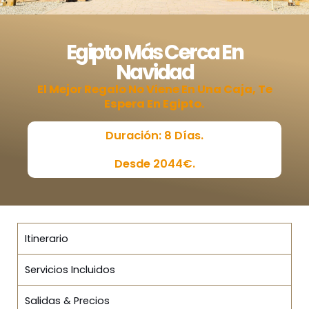
Egipto Más Cerca En
Navidad
El Mejor Regalo No Viene En Una Caja, Te
Espera En Egipto.
Duración: 8 Días.
Desde 2044€.
Itinerario
Servicios Incluidos
Salidas & Precios