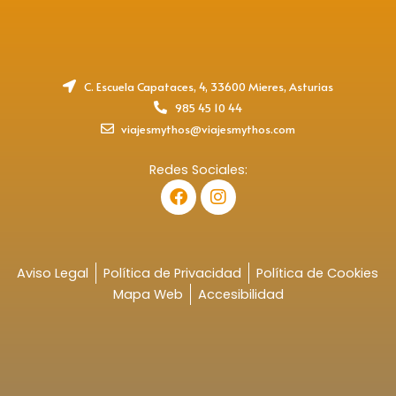
C. Escuela Capataces, 4, 33600 Mieres, Asturias
985 45 10 44
viajesmythos@viajesmythos.com
Redes Sociales:
F
I
a
n
c
s
e
t
b
a
o
g
Aviso Legal
Política de Privacidad
Política de Cookies
o
r
Mapa Web
Accesibilidad
k
a
m