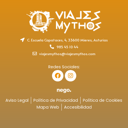
C. Escuela Capataces, 4, 33600 Mieres, Asturias
985 45 10 44
viajesmythos@viajesmythos.com
Redes Sociales:
F
I
a
n
c
s
e
t
b
a
o
g
Aviso Legal
Política de Privacidad
Política de Cookies
o
r
Mapa Web
Accesibilidad
k
a
m