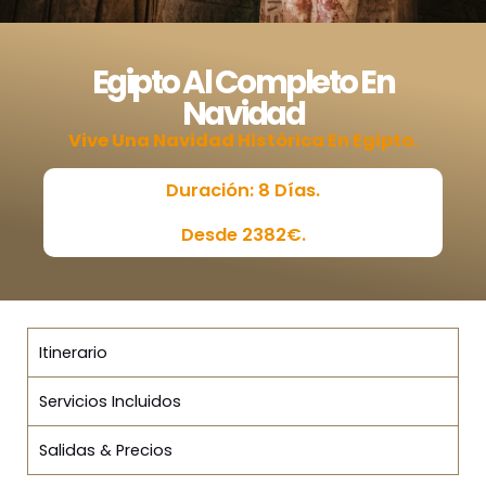
Egipto Al Completo En
Navidad
Vive Una Navidad Histórica En Egipto.
Duración: 8 Días.
Desde 2382€.
Itinerario
Servicios Incluidos
Salidas & Precios