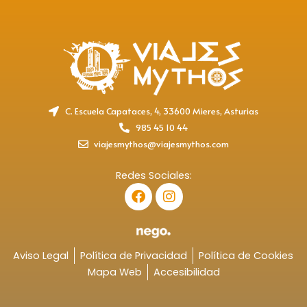
C. Escuela Capataces, 4, 33600 Mieres, Asturias
985 45 10 44
viajesmythos@viajesmythos.com
Redes Sociales:
F
I
a
n
c
s
e
t
b
a
o
g
Aviso Legal
Política de Privacidad
Política de Cookies
o
r
Mapa Web
Accesibilidad
k
a
m