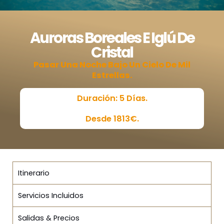
Auroras Boreales E Iglú De
Cristal
Pasar Una Noche Bajo Un Cielo De Mil
Estrellas.
Duración: 5 Días.
Desde 1813€.
Itinerario
Servicios Incluidos
Salidas & Precios