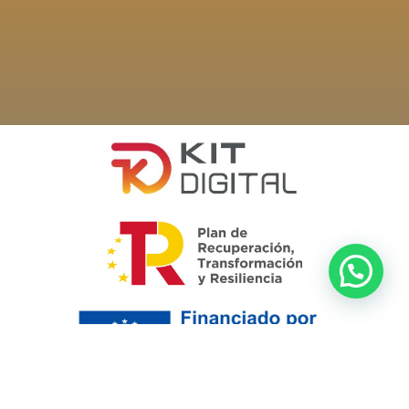
Viajes Mythos se ha comprometido a hacer accesible su sitio web, de