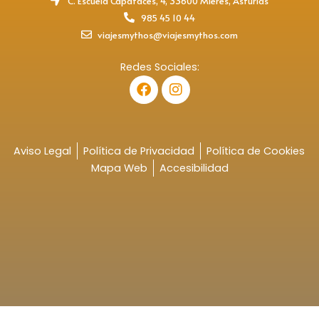
C. Escuela Capataces, 4, 33600 Mieres, Asturias
985 45 10 44
viajesmythos@viajesmythos.com
Redes Sociales:
F
I
a
n
c
s
e
t
b
a
o
g
Aviso Legal
Política de Privacidad
Política de Cookies
o
r
Mapa Web
Accesibilidad
k
a
m