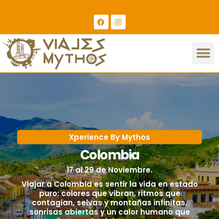
Ir
al
F
I
a
n
contenido
c
s
e
t
M
b
a
SALIDAS ESPECIALES
XPERIENCE BY MYTHOS
o
g
o
r
k
a
m
Xperience By Mythos
Colombia
17 al 29 de Noviembre.
Viajar a Colombia es sentir la vida en estado
puro: colores que vibran, ritmos que
contagian, selvas y montañas infinitas,
sonrisas abiertas y un calor humano que