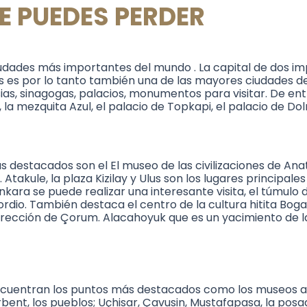
E PUEDES PERDER
iudades más importantes del mundo . La capital de dos im
 es por lo tanto también una de las mayores ciudades de 
ias, sinagogas, palacios, monumentos para visitar. De en
 la mezquita Azul, el palacio de Topkapi, el palacio de D
ás destacados son el El museo de las civilizaciones de Anat
takule, la plaza Kizilay y Ulus son los lugares principale
nkara se puede realizar una interesante visita, el túmulo 
 Gordio. También destaca el centro de la cultura hitita Bog
irección de Çorum. Alacahoyuk que es un yacimiento de 
cuentran los puntos más destacados como los museos al ai
Derbent, los pueblos; Uçhisar, Çavusin, Mustafapasa, la p