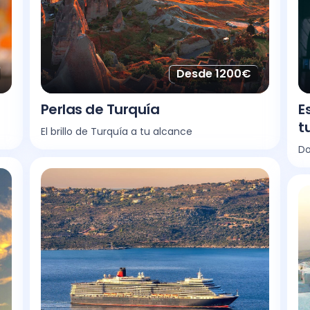
Desde 1200€
Perlas de Turquía
E
t
El brillo de Turquía a tu alcance
Do