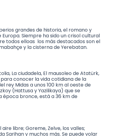
perios grandes de historia, el romano y
Europa. Siempre ha sido un crisol cultural
tre todos elloas los más destacados son el
olmabahçe y la cisterna de Yerebatan.
olia, La ciudadela, El mausoleo de Atatürk,
s para conocer la vida cotidiana de la
del rey Midas a unos 100 km al oeste de
azkoy (Hattusa y Yazilikaya) que se
la época bronce, está a 36 km de
re libre; Goreme, Zelve, los valles;
osada Sarihan y muchos más. Se puede volar