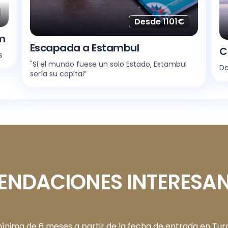
Desde 1101€
m
Escapada a Estambul
C
s
"Si el mundo fuese un solo Estado, Estambul
De
sería su capital”
NDACIONES INTERESAN
ínima de 6 meses a partir de la fecha de entrada en Turq