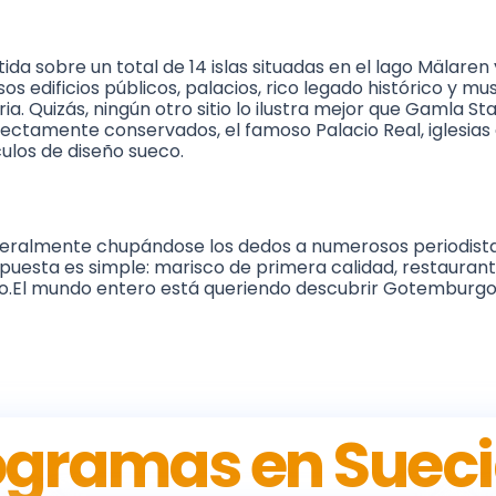
tida sobre un total de 14 islas situadas en el lago Mälaren
sos edificios públicos, palacios, rico legado histórico y 
ia. Quizás, ningún otro sitio lo ilustra mejor que Gamla St
fectamente conservados, el famoso Palacio Real, iglesias 
culos de diseño sueco.
teralmente chupándose los dedos a numerosos periodistas
espuesta es simple: marisco de primera calidad, restaura
ño.El mundo entero está queriendo descubrir Gotemburgo y
ogramas en Suec