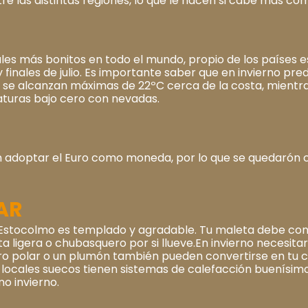
re las distintas regiones, lo que le hacen si cabe más co
les más bonitos en todo el mundo, propio de los países 
y finales de julio. Es importante saber que en invierno p
onde se alcanzan máximas de 22ºC cerca de la costa, mien
aturas bajo cero con nevadas.
on adoptar el Euro como moneda, por lo que se quedarón
AR
de Estocolmo es templado y agradable. Tu maleta debe c
a ligera o chubasquero por si llueve.En invierno necesita
rro polar o un plumón también pueden convertirse en tu
 y locales suecos tienen sistemas de calefacción buenísi
no invierno.