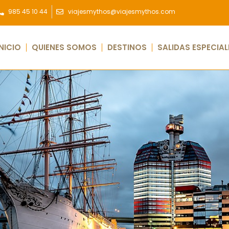
985 45 10 44
viajesmythos@viajesmythos.com
INICIO
QUIENES SOMOS
DESTINOS
SALIDAS ESPECIAL