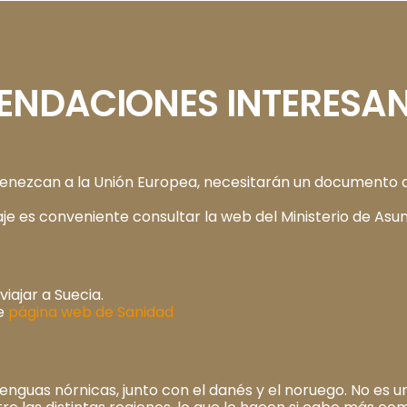
NDACIONES INTERESAN
ertenezcan a la Unión Europea, necesitarán un documento 
je es conveniente consultar la web del Ministerio de Asu
ajar a Suecia.
te
página web de Sanidad
enguas nórnicas, junto con el danés y el noruego. No es un 