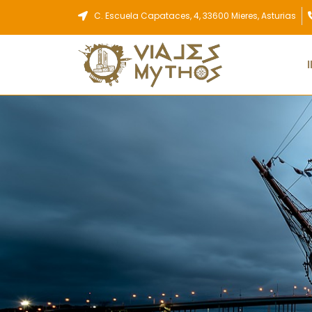
Ir
C. Escuela Capataces, 4, 33600 Mieres, Asturias
al
contenido