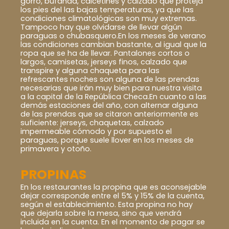
gorro, bufanda, calcetines y calzado que proteja
los pies del las bajas temperaturas, ya que las
condiciones climatológicas son muy extremas.
Tampoco hay que olvidarse de llevar algún
paraguas o chubasquero.En los meses de verano
las condiciones cambian bastante, al igual que la
ropa que se ha de llevar. Pantalones cortos o
largos, camisetas, jerseys finos, calzado que
transpire y alguna chaqueta para las
refrescantes noches son alguna de las prendas
necesarias que irán muy bien para nuestra visita
a la capital de la República Checa.En cuanto a las
demás estaciones del año, con alternar alguna
de las prendas que se citaron anteriormente es
suficiente: jerseys, chaquetas, calzado
impermeable cómodo y por supuesto el
paraguas, porque suele llover en los meses de
primavera y otoño.
PROPINAS
En los restaurantes la propina que es aconsejable
dejar corresponde entre el 5% y 15% de la cuenta,
según el establecimiento. Esta propina no hay
que dejarla sobre la mesa, sino que vendrá
incluida en la cuenta. En el momento de pagar se