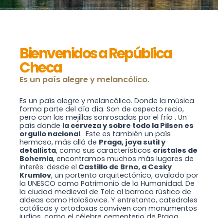
Bienvenidos a República
Checa
Es un país alegre y melancólico.
Es un país alegre y melancólico. Donde la música
forma parte del día día. Son de aspecto recio,
pero con las mejillas sonrosadas por el frío . Un
país donde
la cerveza y sobre todo la Pilsen es
orgullo nacional
. Este es también un país
hermoso, más allá de
Praga, joya sutil y
detallista
, como sus característicos
cristales de
Bohemia
, encontramos muchos más lugares de
interés: desde el
Castillo de Brno, a Cesky
Krumlov
, un portento arquitectónico, avalado por
la UNESCO como Patrimonio de la Humanidad. De
la ciudad medieval de Telc al barroco rústico de
aldeas como Holašovice. Y entretanto, catedrales
católicas y ortodoxas conviven con monumentos
judíos, como el célebre cementerio de Praga.