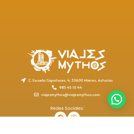
C. Escuela Capataces, 4, 33600 Mieres, Asturias
985 45 10 44
viajesmythos@viajesmythos.com
Redes Sociales:
F
I
a
n
c
s
e
t