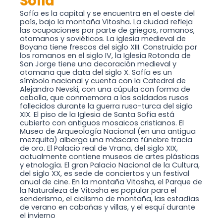
Sofía
Sofía es la capital y se encuentra en el oeste del
país, bajo la montaña Vitosha. La ciudad refleja
las ocupaciones por parte de griegos, romanos,
otomanos y soviéticos. La iglesia medieval de
Boyana tiene frescos del siglo XIII. Construida por
los romanos en el siglo IV, la Iglesia Rotonda de
San Jorge tiene una decoración medieval y
otomana que data del siglo X. Sofía es un
símbolo nacional y cuenta con la Catedral de
Alejandro Nevski, con una cúpula con forma de
cebolla, que conmemora a los soldados rusos
fallecidos durante la guerra ruso-turca del siglo
XIX. El piso de la Iglesia de Santa Sofía está
cubierto con antiguos mosaicos cristianos. El
Museo de Arqueología Nacional (en una antigua
mezquita) alberga una máscara fúnebre tracia
de oro. El Palacio real de Vrana, del siglo XIX,
actualmente contiene museos de artes plásticas
y etnología. El gran Palacio Nacional de la Cultura,
del siglo XX, es sede de conciertos y un festival
anual de cine. En la montaña Vitosha, el Parque de
la Naturaleza de Vitosha es popular para el
senderismo, el ciclismo de montaña, las estadías
de verano en cabañas y villas, y el esquí durante
el invierno