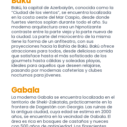
Bakú
Bakú, la capital de Azerbaiyán, conocida como la
“Ciudad de los vientos”, se encuentra localizada
en la costa oeste del Mar Caspio, desde donde
fuertes vientos soplan durante todo el año. Su
moderna arquitectura crea un hipnotizante
contraste entre la parte vieja y la parte nueva de
la ciudad. La parte del microcentro de la misma
tiene la forma de un anfiteatro, con sus
proyecciones hacia la Bahía de Bakú. Bakú ofrece
atracciones para todos, desde deliciosa comida
que satisface hasta el más sofisticado de los
gourmets hasta cálidas y soleadas playas,
ideales para aquellos que deseen relajarse,
pasando por modernas cafeterías y clubes
nocturnos para jóvenes.
Gabala
La moderna Gabala se encuentra localizada en el
territorio de Sheki-Zakatala, prácticamente en la
frontera de Dagestán con Georgia. Las ruinas de
la antigua ciudad, cuya edad se estima en 2000
años, se encuentra en la vecindad de Gabala. El
área es rica en bosques de castaños y nueces
con 500 años de antigüedad. Los florecientes