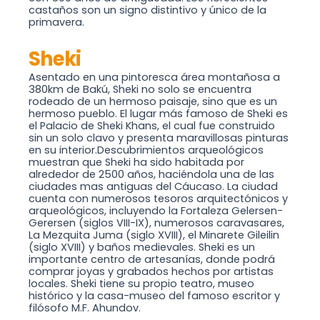
castaños son un signo distintivo y único de la
primavera.
Sheki
Asentado en una pintoresca área montañosa a
380km de Bakú, Sheki no solo se encuentra
rodeado de un hermoso paisaje, sino que es un
hermoso pueblo. El lugar más famoso de Sheki es
el Palacio de Sheki Khans, el cual fue construido
sin un solo clavo y presenta maravillosas pinturas
en su interior.Descubrimientos arqueológicos
muestran que Sheki ha sido habitada por
alrededor de 2500 años, haciéndola una de las
ciudades mas antiguas del Cáucaso. La ciudad
cuenta con numerosos tesoros arquitectónicos y
arqueológicos, incluyendo la Fortaleza Gelersen-
Gerersen (siglos VIII-IX), numerosos caravasares,
La Mezquita Juma (siglo XVIII), el Minarete Gileilin
(siglo XVIII) y baños medievales. Sheki es un
importante centro de artesanías, donde podrá
comprar joyas y grabados hechos por artistas
locales. Sheki tiene su propio teatro, museo
histórico y la casa-museo del famoso escritor y
filósofo M.F. Ahundov.